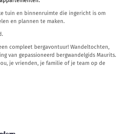
 appartementen.
 tuin en binnenruimte die ingericht is om
selen en plannen te maken.
d.
een compleet bergavontuur! Wandeltochten,
ing van gepassioneerd bergwandelgids Maurits.
u, je vrienden, je familie of je team op de
rgdorp