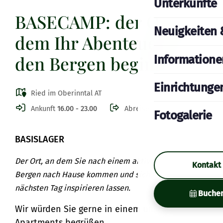
Unterkünfte
BASECAMP: der Ort, an
Neuigkeiten 
dem Ihr Abenteuer in
den Bergen beginnt
Informatione
Einrichtunge
Ried im Oberinntal AT
Ankunft
16.00 - 23.00
Abreise
09.30
Fotogalerie
BASISLAGER
Der Ort, an dem Sie nach einem aktiven Tag in den
Kontakt
Bergen nach Hause kommen und sich für den
nächsten Tag inspirieren lassen.
Buche
Wir würden Sie gerne in einem unserer
Apartments begrüßen.